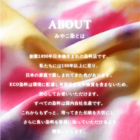
ABOUT
みやこ染とは
創業1890年日本橋生まれの染料店です。
私たちには100年以上に亘り、
日本の家庭で親しまれてきた色があります。
ECO染料は環境に配慮し有害指定化学物質を含まないため、
安心してお使いいただけます。
すべての染料は国内自社生産です。
これからもずっと、培ってきた伝統を大切にし、
さらに良い染料を皆様に知っていただけるよう
精進いたします。