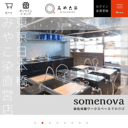
ログイン
会員登録
オンライン
Menu
カート
ショップ
1
2
3
4
5
6
7
8