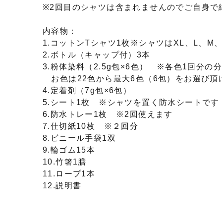
※2回目のシャツは含まれませんのでご自身で
内容物：
1.コットンTシャツ1枚※シャツはXL、L、M
2.ボトル（キャップ付）3本
3.粉体染料（2.5g包×6色） ※各色1回分の
お色は22色から最大6色（6包）をお選び頂
4.定着剤（7g包×6包）
5.シート1枚 ※シャツを置く防水シートです
6.防水トレー1枚 ※2回使えます
7.仕切紙10枚 ※２回分
8.ビニール手袋1双
9.輪ゴム15本
10.竹箸1膳
11.ロープ1本
12.説明書