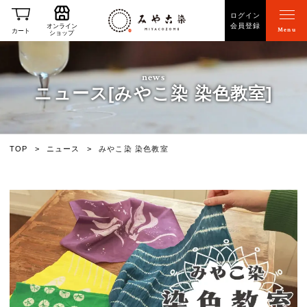
ログイン
会員登録
オンライン
Menu
カート
ショップ
news
ニュース[みやこ染 染色教室]
TOP
ニュース
みやこ染 染色教室