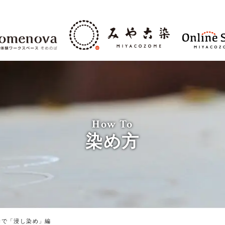
How To
染め方
染で「浸し染め」編