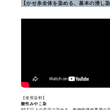
【かせ糸全体を染める、基本の浸し
【使用染料】
酸性みやこ染
85℃以上の高温で染める、動物性繊維専用の