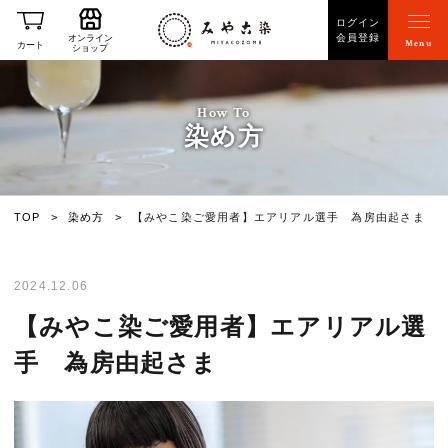
ログイン
会員登録
オンライン
Menu
カート
ショップ
How To
染め方
TOP
染め方
【みやこ染ご愛用者】エアリアル選手 為房由起さま
2024.12.06
【みやこ染ご愛用者】エアリアル選
手 為房由起さま