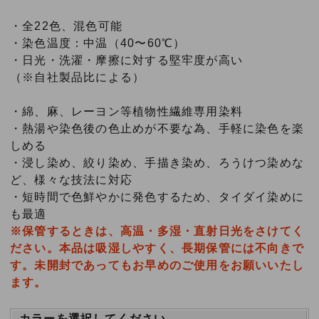
・全22色、混色可能
・染色温度：中温（40〜60℃）
・日光・洗濯・摩擦に対する堅牢度が高い
（※自社製品比による）
・綿、麻、レーヨン等植物性繊維専用染料
・熱湯や染色後の色止めが不要な為、手軽に染色を楽
しめる
・浸し染め、絞り染め、手描き染め、ろうけつ染めな
ど、様々な技法に対応
・短時間で色鮮やかに発色するため、タイダイ染めに
も最適
※保管するときは、高温・多湿・直射日光をさけてく
ださい。本品は吸湿しやすく、長期保管には不向きで
す。未開封であってもお早めのご使用をお願いいたし
ます。
カラーを選択してください