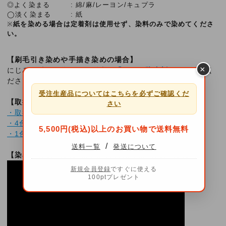
◎よく染まる
綿/麻/レーヨン/キュプラ
◯淡く染まる
紙
※
紙を染める場合は定着剤は使用せず、染料のみで染めてくださ
い。
【刷毛引き染めや手描き染めの場合】
×
にじみを避ける為には、別売の
「にじみ防止剤」
をお使いく
ださい。
受注生産品についてはこちらを必ずご確認くだ
【取扱説明書・染め方】
さい
・取扱説明書
・4色セットで作るタイダイ染めレシピ
5,500円(税込)以上のお買い物で送料無料
・1色で作るボーダー柄タイダイ染めレシピ
/
送料一覧
発送について
【染め方動画】
新規会員登録
ですぐに使える
100ptプレゼント