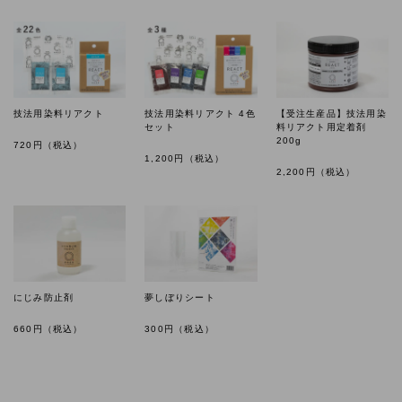
技法用染料リアクト
技法用染料リアクト 4色
【受注生産品】技法用染
セット
料リアクト用定着剤
200g
720
円（税込）
1,200
円（税込）
2,200
円（税込）
にじみ防止剤
夢しぼりシート
660
円（税込）
300
円（税込）