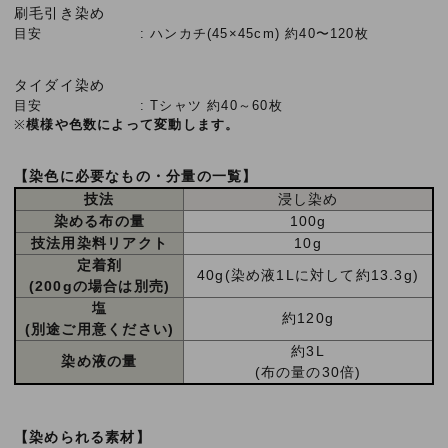
刷毛引き染め
目安
ハンカチ(45×45cm) 約40〜120枚
タイダイ染め
目安
Tシャツ 約40～60枚
※
模様や色数によって変動します。
【染色に必要なもの・分量の一覧】
技法
浸し染め
染める布の量
100g
技法用染料リアクト
10g
定着剤
40g(染め液1Lに対して約13.3g)
(200gの場合は別売)
塩
約120g
(別途ご用意ください)
約3L
染め液の量
(布の量の30倍)
【染められる素材】