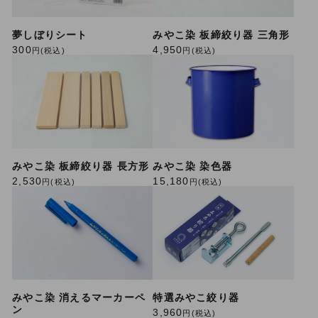
夢しぼりシート
みやこ染 板締絞り器 三角形
300
4,950
円(税込)
円(税込)
みやこ染 板締絞り器 長方形
みやこ染 染色器
2,530
15,180
円(税込)
円(税込)
みやこ染 消えるマーカーペ
特選みやこ絞り器
ン
3,960
円(税込)