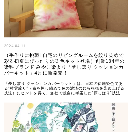
2024.04.11
（手作りに挑戦! 自宅のリビングルームを絞り染めで
彩る初夏にぴったりの染色キット登場）創業134年の
染料ブランド みやこ染より「夢しぼり クッションカ
バーキット」4月に新発売！
「夢しぼり クッションカバーキット」は、日本の伝統染色であ
る”村雲絞り”（布を押し縮めて色の濃淡のむら模様を染め上げる
技法）にヒントを得て、当社で独自に考案した”夢しぼり”技法を
使い、染色未経験者でも失敗の無いお洒落な絞 […]