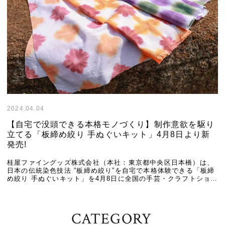
2024.04.04
【自宅で没頭できる本格モノづくり】制作意欲を駆り
立てる「板締め絞り 手ぬぐいキット」4月8日より新
発売!
桂屋ファイングッズ株式会社（本社：東京都中央区日本橋）は、
日本の伝統染色技法 ”板締め絞り”を自宅で本格体験できる「板締
め絞り 手ぬぐいキット」を4月8日に全国の手芸・クラフトショッ
プ等で発売します。 板締め絞りは、布を […]
CATEGORY