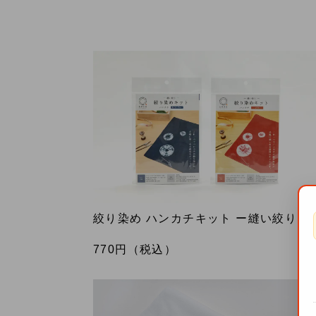
絞り染め ハンカチキット ー縫い絞りー
770
円（税込）