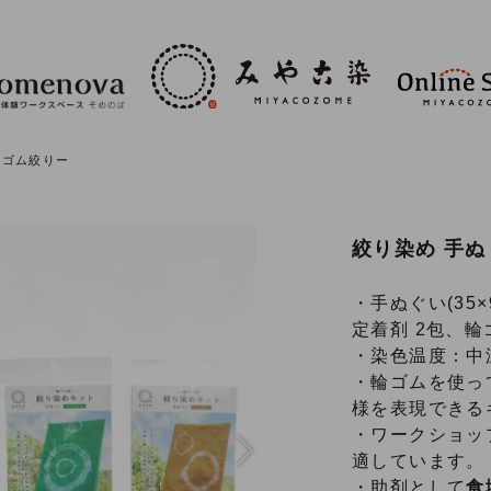
輪ゴム絞りー
絞り染め 手ぬ
・手ぬぐい(35×
定着剤 2包、輪
・染色温度：中温
・輪ゴムを使っ
様を表現できる
・ワークショッ
Next
適しています。
・助剤として
食