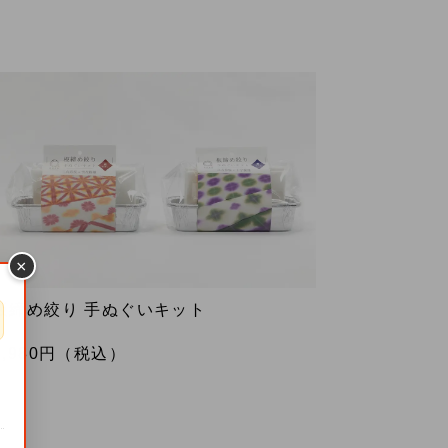
×
板締め絞り 手ぬぐいキット
1,980
円（税込）