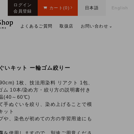
ログイン
カート
(0)
日本語
English
会員登録
よくあるご質問
取扱店
お問い合わせ
ぐいキット ー輪ゴム絞りー
90cm) 1枚、技法用染料 リアクト 1包、
ゴム 10本/染め方・絞り方の説明書付き
(40～60℃)
て手ぬぐいを絞り、染め上げることで模
キット
プや、染色が初めての方の学習用途にも
塩
を使用しますので、別途ご用意くださ