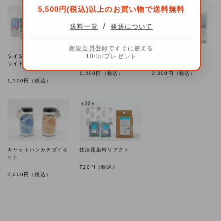
5,500円(税込)以上のお買い物で送料無料
/
送料一覧
発送について
新規会員登録
ですぐに使える
100ptプレゼント
タイダイホームキット
ミニ風呂敷染色キット
大風呂敷染色キット
ライト
1,200
円（税込）
2,200
円（税込）
1,500
円（税込）
キャットハンカチダイキ
技法用染料リアクト
ット
720
円（税込）
2,200
円（税込）