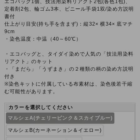
エコバッグ1個、技法用染料リアクト2包(各色1包)、
定着剤2包、輪ゴム3本、ビニール手袋1双/染め方説明
書付
仕上がり目安(持ち手を含まず)：縦32× 横34× 底マチ
9cm
・染色温度：中温（40～60℃）
・エコバッグと、タイダイ染めで人気の「技法用染料
リアクト」のキット
・「まだら」「うずまき」の２種類の柄の染め方説明
付き
※染色キットに付属している布素材は、染色後若干縮
む可能性があります。
カラーを選択してください
マルシェA(チェリーピンク＆スカイブルー)
マルシェB(カーネーション＆イエロー)