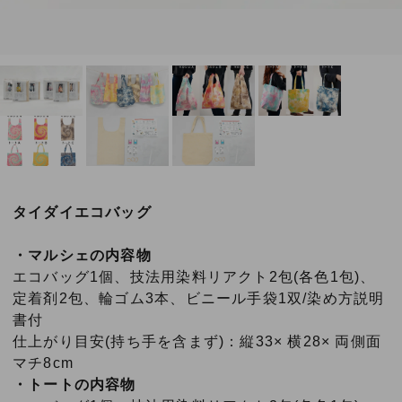
タイダイエコバッグ
・マルシェの内容物
エコバッグ1個、技法用染料リアクト2包(各色1包)、
定着剤2包、輪ゴム3本、ビニール手袋1双/染め方説明
書付
仕上がり目安(持ち手を含まず)：縦33× 横28× 両側面
マチ8cm
・トートの内容物