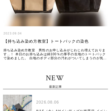
2023.09.04
【持ち込み染め方教室】トートバックの染色
持ち込み染め方教室 男性のお申し込みがじわじわ増えておりま
す…！
本日のお持ち込みは綿100％の厚手の生地のトートバック
で染めました。
白地のボディ部分の汚れがついてしまうのが気に
なるので、
使い始める前に、染めてみたら気負わず使えるかも！
と思い立ち、染め方教室に挑戦されました。
バック自体の綿素材
だけでなく、ポリエステル糸も染めてみたい！ということで
濃色
促進剤・コールダイホット ブラックにて、加熱染色で染めてみ
NEW
ました。
硬い綿素材なのでお湯にしばらく浸けて、繊維を柔らか
くして染料が繊維の奥まで浸透しやすくしました。
硬い綿素材な
ので泳がせるような攪拌が難しいので、染色器の中で浮いてこな
最新記事
いように抑えたり、むらができないように染め液自体をよく混ぜ
ました。
硬い素材なので染まりが悪いのでは？と心配していまし
たが、以外とすぐに染まり、思い通りの色に近づいたので、15分
で染色終了。
染め方を習いながら丁寧に作業されましたので、と
2026.08.06
っても綺麗に染まりました！
もともとのブランドにはない、ご自
分だけのオリジナルトートができました。