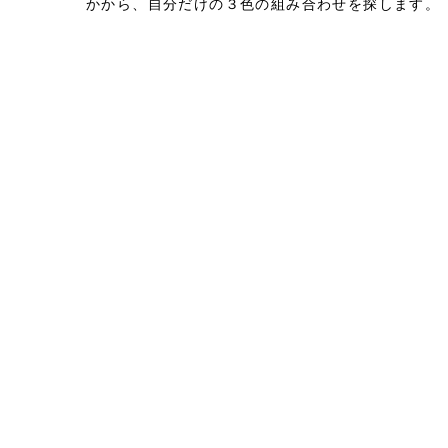
かから、自分だけの３色の組み合わせを探します。
やらお好みの色が決まったようですよ！
水で濡らし
のり落としをしたTシャツをしぼってから、丁寧に
す。
選んだ染料をお湯で溶け残りがないように溶い
定着剤を合わせてから、絞ったTシャツにかけてい
す。
染料をスプーンですくって、丁寧にかけていき
す。
仕上がりにワクワクしながら作業する、楽しい
ときです♪
フレッシュなお二人に似合う、素敵なT
が出来上がりました。
タイダイ染めは、同じように
ツを絞ってみても、作った人の個性が出ますね。