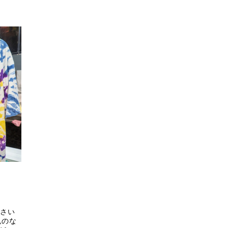
ださい
色のな